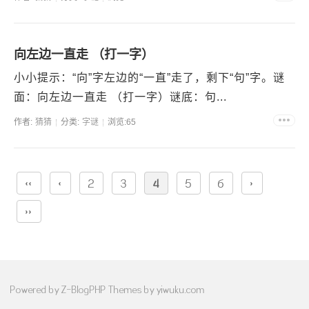
向左边一直走 （打一字）
小小提示：“向”字左边的“一直”走了，剩下“句”字。谜
面：向左边一直走 （打一字）谜底：句...
作者:
猜猜
分类:
字谜
浏览:65
‹‹
‹
2
3
4
5
6
›
››
Powered by
Z-BlogPHP
Themes by
yiwuku.com