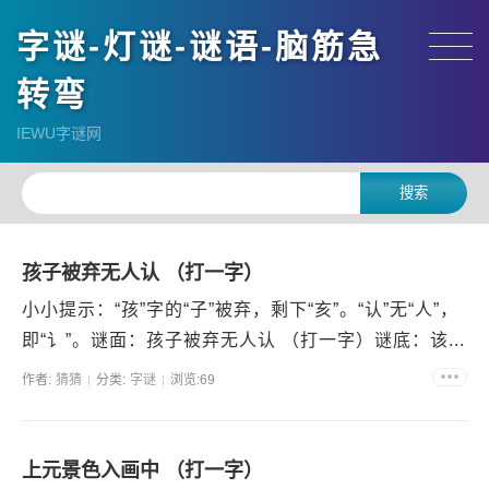
字谜-灯谜-谜语-脑筋急
转弯
IEWU字谜网
孩子被弃无人认 （打一字）
小小提示：“孩”字的“子”被弃，剩下“亥”。“认”无“人”，
即“讠”。谜面：孩子被弃无人认 （打一字）谜底：该...
作者:
猜猜
分类:
字谜
浏览:69
上元景色入画中 （打一字）