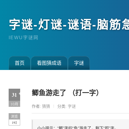
字谜-灯谜-谜语-脑筋
IEWU字谜网
首页
看图猜成语
字谜
鲫鱼游走了 （打一字）
31
10月
作者:
猜猜
分类:
字谜
浏览
192
小小提示：“鲫”字的“鱼”游走了，剩下“即”字。