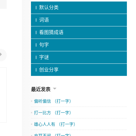
默认分类
词语
看图猜成语
句字
字谜
创业分享
最近发表
偏听偏信 （打一字）
打一比方 （打一字）
雄心人人有 （打一字）
充耳不闻 （打一字）