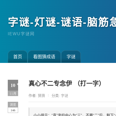
字谜-灯谜-谜语-脑筋
IEWU字谜网
首页
看图猜成语
字谜
真心不二专念伊 （打一字）
10
11月
作者:
猜猜
分类:
字谜
浏览
146
小小提示：“真”字的中心为“三”，不要“二”后，剩下“