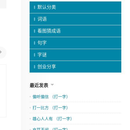
默认分类
词语
看图猜成语
句字
字谜
创业分享
最近发表
偏听偏信 （打一字）
打一比方 （打一字）
雄心人人有 （打一字）
充耳不闻 （打一字）