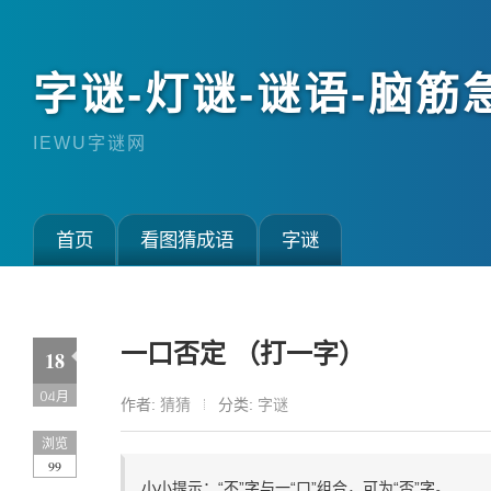
字谜-灯谜-谜语-脑筋
IEWU字谜网
首页
看图猜成语
字谜
一口否定 （打一字）
18
04月
作者:
猜猜
分类:
字谜
浏览
99
小小提示：“不”字与一“口”组合，可为“否”字。