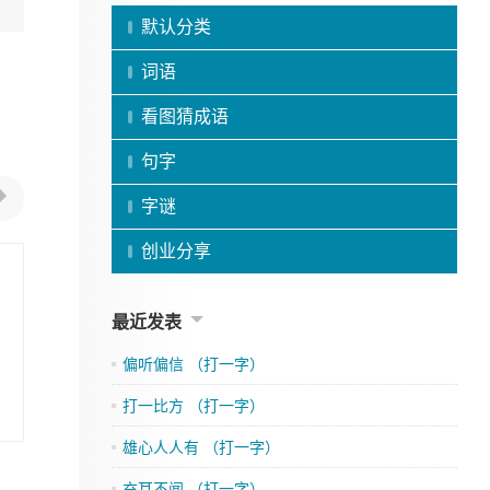
默认分类
词语
看图猜成语
句字
字谜
创业分享
最近发表
偏听偏信 （打一字）
打一比方 （打一字）
雄心人人有 （打一字）
充耳不闻 （打一字）