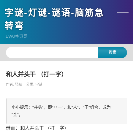
字谜-灯谜-谜语-脑筋急
转弯
IEWU字谜网
和人并头干 （打一字）
作者:
猜猜
分类:
字谜
小小提示：“并头”，即“丷一”，和“人”、“干”组合，成为
“金”。
谜面：和人并头干 （打一字）