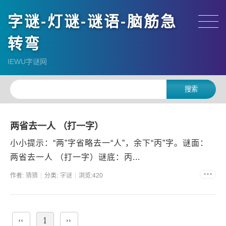
字谜-灯谜-谜语-脑筋急
转弯
IEWU字谜网
两省去一人 （打一字）
小小提示：“两”字省略去一“人”，余下“丙”字。谜面：
两省去一人 （打一字）谜底：丙...
作者:
猜猜
分类:
字谜
浏览:420
‹‹
1
››