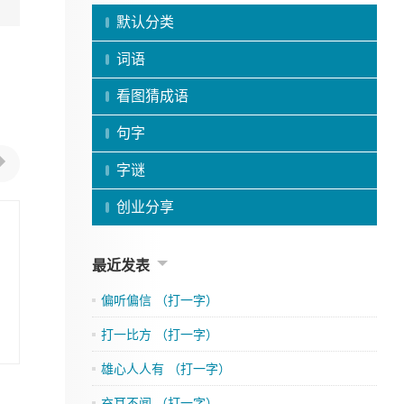
默认分类
词语
看图猜成语
句字
字谜
创业分享
最近发表
偏听偏信 （打一字）
打一比方 （打一字）
雄心人人有 （打一字）
充耳不闻 （打一字）