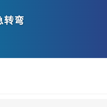
急转弯
。