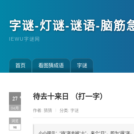
字谜-灯谜-谜语-脑筋
IEWU字谜网
首页
看图猜成语
字谜
待去十来日 （打一字）
27
04月
作者:
猜猜
分类:
字谜
浏览
98
小小提示：“待”字去掉“十”，来个“日”，即为“得”字