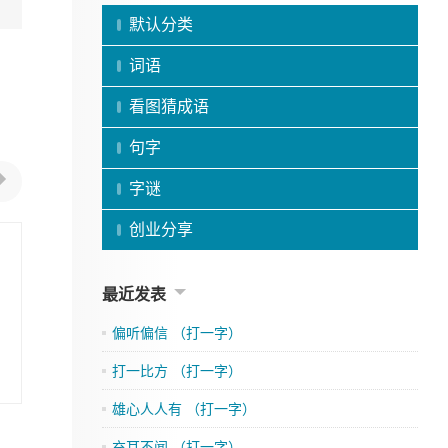
默认分类
词语
看图猜成语
句字
字谜
创业分享
最近发表
偏听偏信 （打一字）
打一比方 （打一字）
雄心人人有 （打一字）
充耳不闻 （打一字）