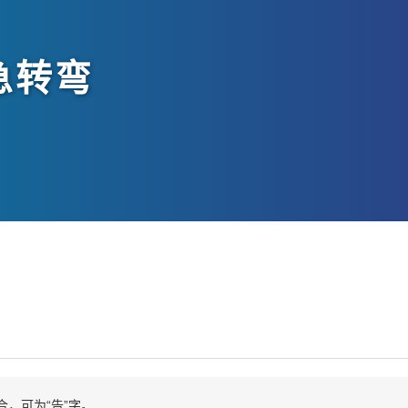
急转弯
合，可为“告”字。