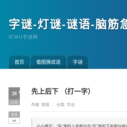
字谜-灯谜-谜语-脑筋
IEWU字谜网
首页
看图猜成语
字谜
先上后下 （打一字）
28
04月
作者:
猜猜
分类:
字谜
浏览
69
小小提示：“先”字的上半部分与“后”字的下半部分组