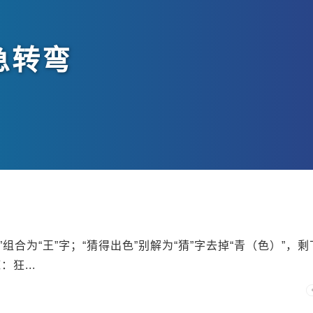
急转弯
”组合为“王”字；“猜得出色”别解为“猜”字去掉“青（色）”，剩
狂...