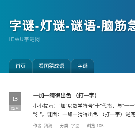
字谜-灯谜-谜语-脑筋
IEWU字谜网
首页
看图猜成语
字谜
一加一猜得出色 （打一字）
15
小小提示：“加”以数学符号“十”代指，与“一一
02月
“犭”。谜面：一加一猜得出色 （打一字）谜底：
作者:
猜猜
分类:
字谜
浏览:105