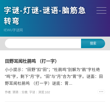
字谜-灯谜-谜语-脑筋急
转弯
IEWU字谜网
田野耳闻杜鹃鸣 （打一字）
小小提示：“田野”扣“田”；“杜鹃鸣”别解为“鹃”字杜绝
“鸣”字，剩下“月”字。“田”与“月”合为“胃”字。谜面：田
野耳闻杜鹃鸣 （打一字）谜底：胃...
作者:
猜猜
分类:
字谜
浏览:102