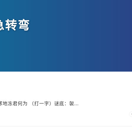
急转弯
寒地冻君何为 （打一字）谜底：袈...