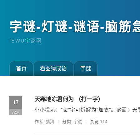
字谜-灯谜-谜语-脑筋
IEWU字谜网
首页
看图猜成语
字谜
天寒地冻君何为 （打一字）
17
小小提示：“袈”字可拆解为“加衣”。谜面：天
02月
作者:
猜猜
分类:
字谜
浏览:114